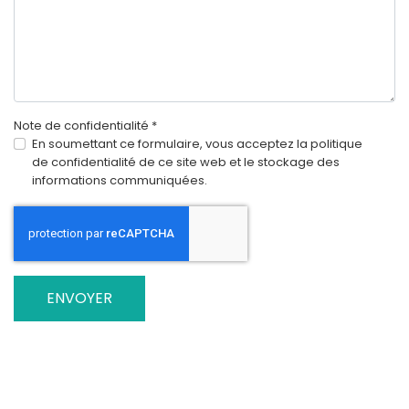
Note de confidentialité
*
Note de confidentialité
En soumettant ce formulaire, vous acceptez la politique
de confidentialité de ce site web et le stockage des
informations communiquées.
Système Captcha
*
ENVOYER