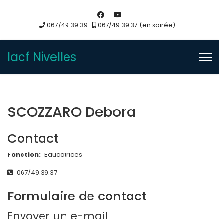
067/49.39.39
067/49.39.37 (en soirée)
Iacf Nivelles
SCOZZARO Debora
Contact
Fonction:
Educatrices
Téléphone
067/49.39.37
Formulaire de contact
Envoyer un e-mail