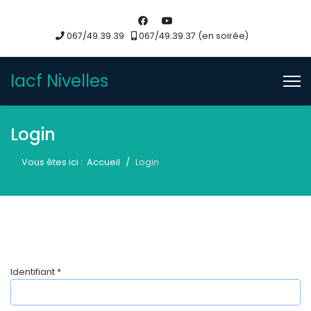
067/49.39.39
067/49.39.37 (en soirée)
Iacf Nivelles
Login
Vous êtes ici :
Accueil
Login
Identifiant
*