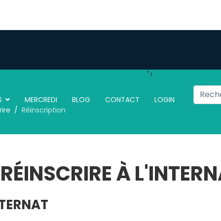
">
Recherc
S
MERCREDI
BLOG
CONTACT
LOGIN
rire
Réinscription
 RÉINSCRIRE À L'INTER
NTERNAT