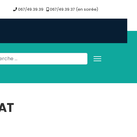
067/49.39.39
067/49.39.37 (en soirée)
her
NAT