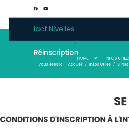
Iacf Nivelles
">
Réinscription
HOME
INFOS UTILE
Vous êtes ici :
Accueil
Infos Utiles
S'insc
SE
CONDITIONS D'INSCRIPTION À L'I