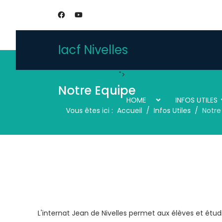
Iacf Nivelles
">
Notre Equipe
HOME
INFOS UTILES
Vous êtes ici :
Accueil
Infos Utiles
Notre
L'internat Jean de Nivelles permet aux élèves et étudi