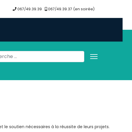
067/49.39.39
067/49.39.37 (en soirée)
her
 le soutien nécessaires à la réussite de leurs projets.